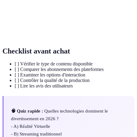
Réalité
Intégration d'éléments digitaux dans le monde
Augmentée
réel via un écran.
Intelligence
Capacité d'une machine à simuler l'intelligence
Artificielle
humaine.
Checklist avant achat
[ ] Vérifier le type de contenu disponible
[ ] Comparer les abonnements des plateformes
[ ] Examiner les options d'interaction
[ ] Contrôler la qualité de la production
[ ] Lire les avis des utilisateurs
🧠 Quiz rapide :
Quelles technologies dominent le
divertissement en 2026 ?
- A) Réalité Virtuelle
- B) Streaming traditionnel