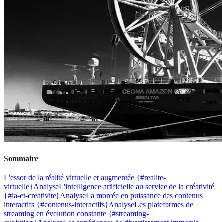
Sommaire
L'essor de la réalité virtuelle et augmentée {#realite-
virtuelle}
Analyse
L'intelligence artificielle au service de la créativité
{#ia-et-creativite}
Analyse
La montée en puissance des contenus
interactifs {#contenus-interactifs}
Analyse
Les plateformes de
streaming en évolution constante {#streaming-