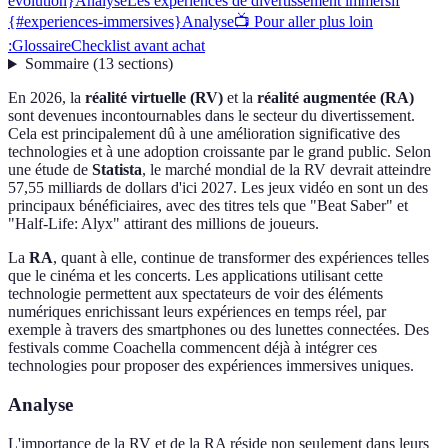
evolution}
Analyse
Les expériences de divertissement immersif
{#experiences-immersives}
Analyse
📺 Pour aller plus loin
:
Glossaire
Checklist avant achat
Sommaire
(
13
sections
)
En 2026, la
réalité virtuelle (RV)
et la
réalité augmentée (RA)
sont devenues incontournables dans le secteur du divertissement.
Cela est principalement dû à une amélioration significative des
technologies et à une adoption croissante par le grand public. Selon
une étude de
Statista
, le marché mondial de la RV devrait atteindre
57,55 milliards de dollars d'ici 2027. Les jeux vidéo en sont un des
principaux bénéficiaires, avec des titres tels que "Beat Saber" et
"Half-Life: Alyx" attirant des millions de joueurs.
La
RA
, quant à elle, continue de transformer des expériences telles
que le cinéma et les concerts. Les applications utilisant cette
technologie permettent aux spectateurs de voir des éléments
numériques enrichissant leurs expériences en temps réel, par
exemple à travers des smartphones ou des lunettes connectées. Des
festivals comme Coachella commencent déjà à intégrer ces
technologies pour proposer des expériences immersives uniques.
Analyse
L'importance de la RV et de la RA réside non seulement dans leurs