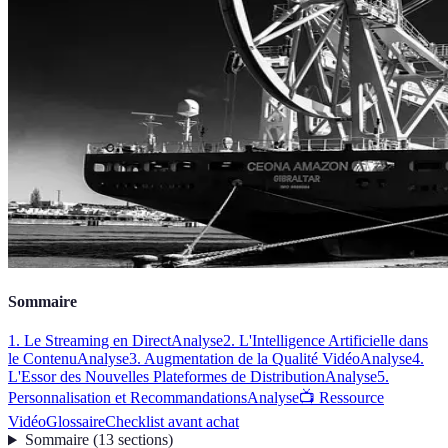
Sommaire
1. Le Streaming en Direct
Analyse
2. L'Intelligence Artificielle dans
le Contenu
Analyse
3. Augmentation de la Qualité Vidéo
Analyse
4.
L'Essor des Nouvelles Plateformes de Distribution
Analyse
5.
Personnalisation et Recommandations
Analyse
📺 Ressource
Vidéo
Glossaire
Checklist avant achat
Sommaire
(
13
sections
)