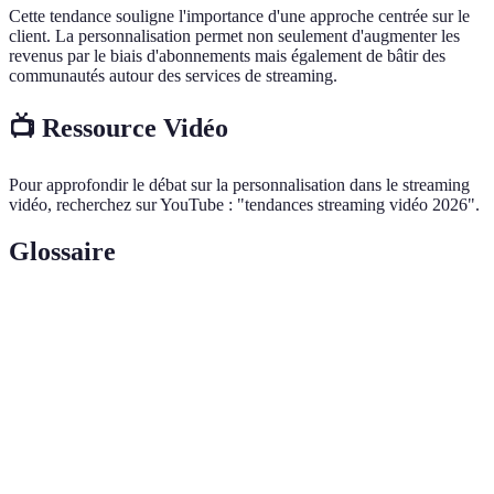
Cette tendance souligne l'importance d'une approche centrée sur le
client. La personnalisation permet non seulement d'augmenter les
revenus par le biais d'abonnements mais également de bâtir des
communautés autour des services de streaming.
📺 Ressource Vidéo
Pour approfondir le débat sur la personnalisation dans le streaming
vidéo, recherchez sur YouTube : "tendances streaming vidéo 2026".
Glossaire
Terme
Définition
Streaming en
Diffusion de contenu à un public en temps
Direct
réel.
Intelligence
Technologie permettant de simuler des
Artificielle
processus cognitifs humains.