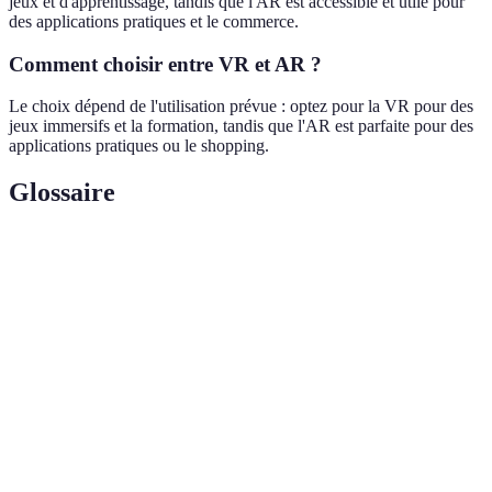
jeux et d'apprentissage, tandis que l'AR est accessible et utile pour
des applications pratiques et le commerce.
Comment choisir entre VR et AR ?
Le choix dépend de l'utilisation prévue : optez pour la VR pour des
jeux immersifs et la formation, tandis que l'AR est parfaite pour des
applications pratiques ou le shopping.
Glossaire
Terme
Définition
Technologie
Dispositifs permettant une immersion totale dans un
VR
environnement numérique.
Technologie
Éléments virtuels superposés au monde réel,
AR
souvent via des smartphones.
Plongée totale de l'utilisateur dans un
Immersion
environnement virtuel ou enrichi.