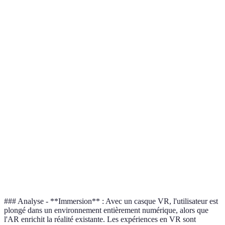
Critère
Casque VR
Réalité Augmentée
Verdict
VR :
Partielle,
Totalement
meilleur
Immersion
interactions avec le
immersive
pour
réel
immersion
Matériel
Casque dédié,
Smartphone ou
AR : plus
nécessaire
contrôleurs
tablette
accessible
Jeux,
Selon
Applications,
Application
simulations,
l'usage
commerce, jeux
divertissement
souhaité
Souvent élevé
Généralement basse
AR :
Coût
(300-1000€)
(<300€)
abordable
### Analyse - **Immersion** : Avec un casque VR, l'utilisateur est
plongé dans un environnement entièrement numérique, alors que
l'AR enrichit la réalité existante. Les expériences en VR sont