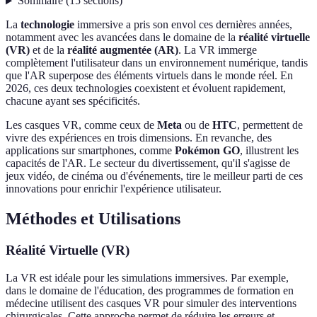
Sommaire
(
15
sections
)
La
technologie
immersive a pris son envol ces dernières années,
notamment avec les avancées dans le domaine de la
réalité virtuelle
(VR)
et de la
réalité augmentée (AR)
. La VR immerge
complètement l'utilisateur dans un environnement numérique, tandis
que l'AR superpose des éléments virtuels dans le monde réel. En
2026, ces deux technologies coexistent et évoluent rapidement,
chacune ayant ses spécificités.
Les casques VR, comme ceux de
Meta
ou de
HTC
, permettent de
vivre des expériences en trois dimensions. En revanche, des
applications sur smartphones, comme
Pokémon GO
, illustrent les
capacités de l'AR. Le secteur du divertissement, qu'il s'agisse de
jeux vidéo, de cinéma ou d'événements, tire le meilleur parti de ces
innovations pour enrichir l'expérience utilisateur.
Méthodes et Utilisations
Réalité Virtuelle (VR)
La VR est idéale pour les simulations immersives. Par exemple,
dans le domaine de l'éducation, des programmes de formation en
médecine utilisent des casques VR pour simuler des interventions
chirurgicales. Cette approche permet de réduire les erreurs et