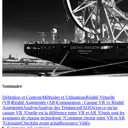
Sommaire
Définition et Contexte
Méthodes et Utilisations
Réalité Virtuelle
(VR)
Réalité Augmentée (AR)
Comparaison : Casque VR vs Réalité
Augmentée
Analyse
Analyse des Tendances
FAQ
Qu'est-ce qu'un
casque VR ?
Quelle est la différence entre VR et AR ?
Quels sont les
avantages de chaque technologie ?
Comment choisir entre VR et AR
?
Glossaire
Checklist avant achat
Ressource Vidéo